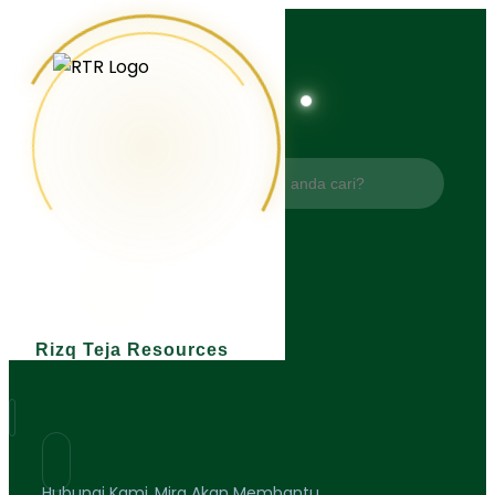
Apa yang anda cari?
Rizq Teja Resources
Hubungi Kami..Mira Akan Membantu