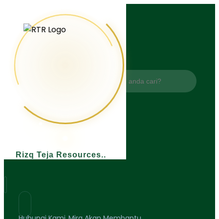
Apa yang anda cari?
Rizq Teja Resources
Hubungi Kami..Mira Akan Membantu