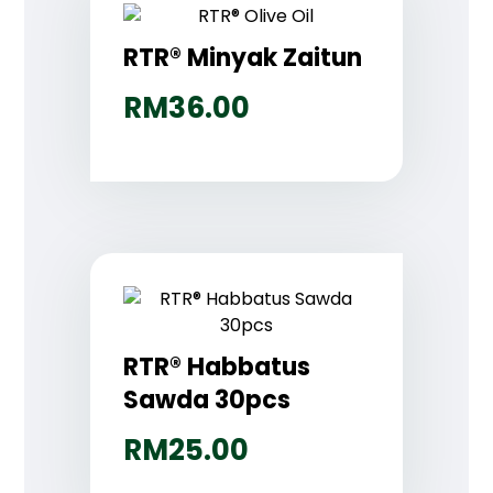
RTR® Minyak Zaitun
RM
36.00
RTR® Habbatus
Sawda 30pcs
RM
25.00