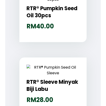
RTR® Pumpkin Seed
Oil 30pcs
RM
40.00
RTR® Sleeve Minyak
Biji Labu
RM
28.00