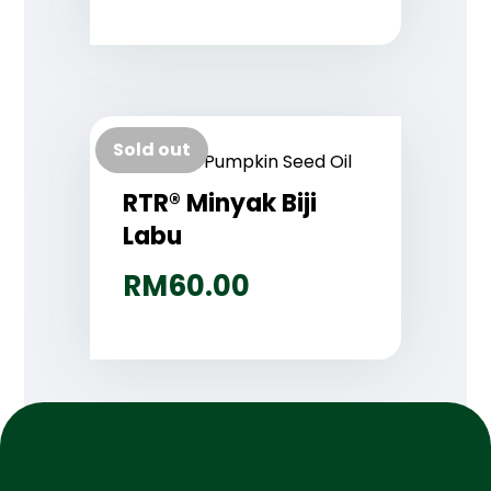
Sold out
RTR® Minyak Biji
Labu
RM
60.00