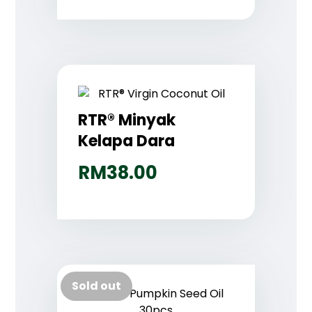
RTR® Minyak
Kelapa Dara
RM
38.00
Sold out